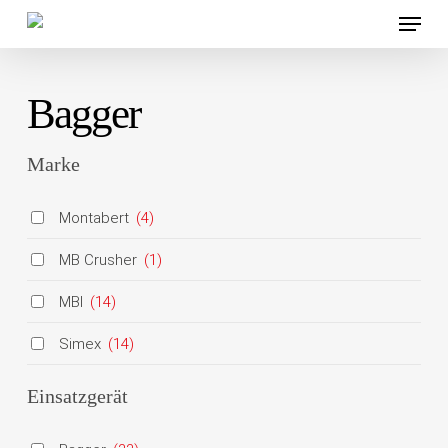
Menü
Skip
to
main
Bagger
content
Marke
Montabert
(4)
MB Crusher
(1)
MBI
(14)
Simex
(14)
Einsatzgerät