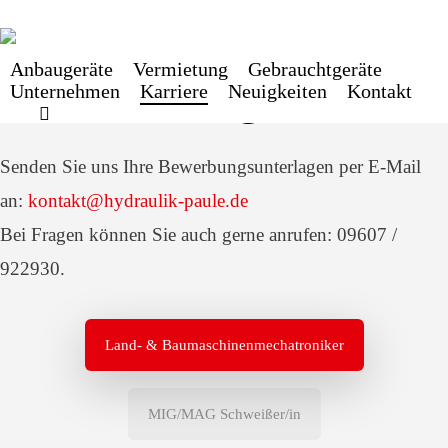
Skip
to
Anbaugeräte
Vermietung
Gebrauchtgeräte
main
Unsere
Jobangebote
Unternehmen
Karriere
Neuigkeiten
Kontakt
facebook
instagram
content
Senden Sie uns Ihre Bewerbungsunterlagen per E-Mail
an:
kontakt@hydraulik-paule.de
Bei Fragen können Sie auch gerne anrufen: 09607 /
922930.
Land- & Baumaschinenmechatroniker
MIG/MAG Schweißer/in