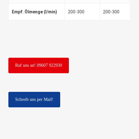
Empf. Ölmenge (l/min)
200-300
200-300
Ruf uns an! 09607 922930
Schreib uns per Mail!