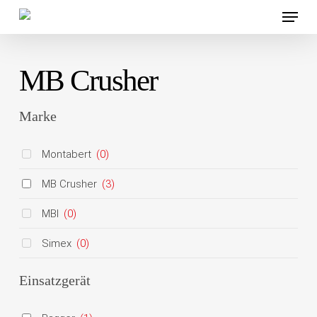
Menü
Skip
to
main
MB Crusher
content
Marke
Montabert
(0)
MB Crusher
(3)
MBI
(0)
Simex
(0)
Einsatzgerät