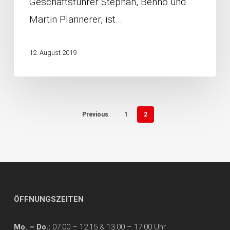
Geschäftsführer Stephan, Benno und
GmbH
Martin Plannerer, ist…
12. August 2019
Previous
1
2
ÖFFNUNGSZEITEN
Mo. – Do.:
07.00 – 12.15 & 13.00 – 17.00 Uhr