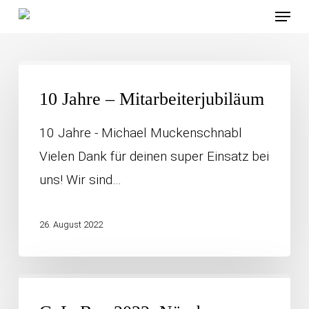
Menü
Skip
to
main
10
content
Jahre
10 Jahre – Mitarbeiterjubiläum
–
10 Jahre - Michael Muckenschnabl
Mitarbeiterjubiläum
Vielen Dank für deinen super Einsatz bei
uns! Wir sind…
26. August 2022
GaLaBau
2022,