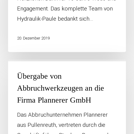
Engagement. Das komplette Team von
Hydraulik-Paule bedankt sich…
20. Dezember 2019
Übergabe
von
Übergabe von
Abbruchwerkzeugen
Abbruchwerkzeugen an die
an
Firma Plannerer GmbH
die
Das Abbruchunternehmen Plannerer
Firma
aus Pullenreuth, vertreten durch die
Plannerer